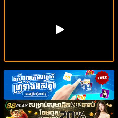
0
s
e
c
o
n
d
s
o
f
0
s
e
c