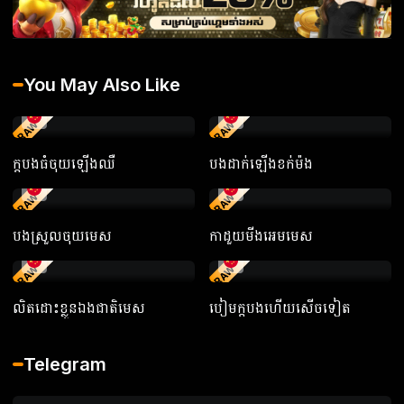
o
n
d
s
You May Also Like
RAW
RAW
ក្ដបងធំចុយឡើងឈឺ
បងដាក់ឡើងខក់ម៉ង
RAW
RAW
បងស្រួលចុយមេស
កាដួយមីងអេមមេស
RAW
RAW
លិតដោះខ្លួនឯងជាតិមេស
បៀមក្ដបងហើយសើចទៀត
Telegram