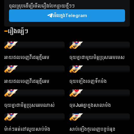
ចូលគ្រុបដើម្បីមើលរឿងបែកធ្លាយថ្មីៗៗ
មើលក្នងTelegram
រឿងល្បីៗ
RAW
RAW
អាយដលចេញវីដេអូថ្មីអេម
ចុយគ្នាជាមួយមិត្តប្រុសអេមមេស
RAW
RAW
អាយដលចេញវីដេអូថ្មីអេម
ចុយឡើងចេញទឹកម៉ង
RAW
RAW
ចុយគ្នាជាមិត្តប្រុសអេមណាស់
ចុមJuiiគ្នាក្នុងសាលាម៉ង
RAW
RAW
ម៉ាក់ៗអត់នៅលួយសាប់ម៉ង
សាប់ឡើងថ្ងូរពេញបន្ទប់អូន