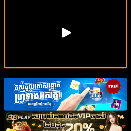
0
s
e
c
o
n
d
s
o
f
0
s
e
c