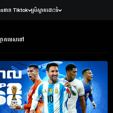
ns
តារា Tiktok
ស្រីស្អាតដោះធំ
ស្អាតមេសពៅ