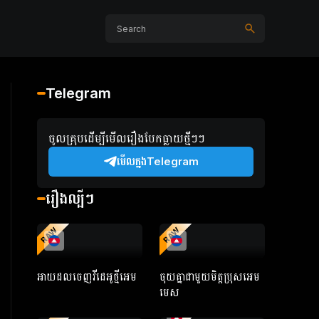
Telegram
ចូលគ្រុបដើម្បីមើលរឿងបែកធ្លាយថ្មីៗៗ
មើលក្នងTelegram
រឿងល្បីៗ
RAW
RAW
អាយដលចេញវីដេអូថ្មីអេម
ចុយគ្នាជាមួយមិត្តប្រុសអេម
មេស