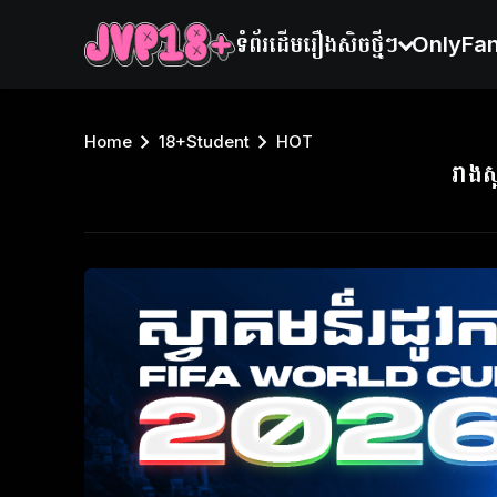
ទំព័រដើម
រឿងសិចថ្មីៗ
OnlyFa
Home
18+Student
HOT
រាង