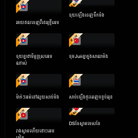
RAW
RAW
ចុយឡើងចេញទឹកម៉ង
អាយដលចេញវីដេអូថ្មីអេម
RAW
RAW
ចុយគ្នាជាមិត្តប្រុសអេម
ចុមJuiiគ្នាក្នុងសាលាម៉ង
ណាស់
RAW
RAW
ម៉ាក់ៗអត់នៅលួយសាប់ម៉ង
សាប់ឡើងថ្ងូរពេញបន្ទប់អូន
RAW
RAW
DSចែស្អាតមេសចែ
រាងស្អាតហើយដោះអេម
ទៀត