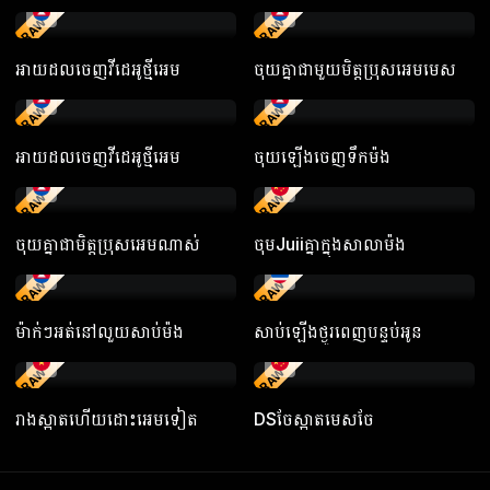
RAW
RAW
អាយដលចេញវីដេអូថ្មីអេម
ចុយគ្នាជាមួយមិត្តប្រុសអេមមេស
RAW
RAW
អាយដលចេញវីដេអូថ្មីអេម
ចុយឡើងចេញទឹកម៉ង
RAW
RAW
ចុយគ្នាជាមិត្តប្រុសអេមណាស់
ចុមJuiiគ្នាក្នុងសាលាម៉ង
RAW
RAW
ម៉ាក់ៗអត់នៅលួយសាប់ម៉ង
សាប់ឡើងថ្ងូរពេញបន្ទប់អូន
RAW
RAW
រាងស្អាតហើយដោះអេមទៀត
DSចែស្អាតមេសចែ