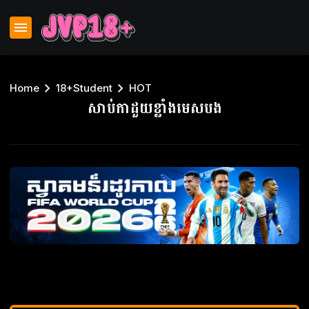
Home
18+Student
HOT
សាប់កាដួយខ្លាំងមេសបង