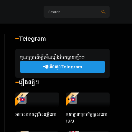
Telegram
ចូលគ្រុបដើម្បីមើលរឿងបែកធ្លាយថ្មីៗៗ
មើលក្នងTelegram
រឿងល្បីៗ
RAW
RAW
អាយដលចេញវីដេអូថ្មីអេម
ចុយគ្នាជាមួយមិត្តប្រុសអេម
មេស