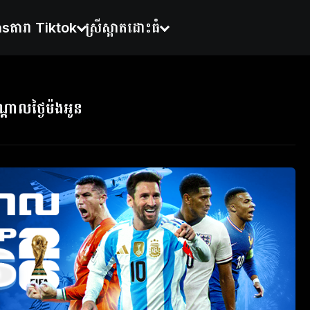
ns
តារា Tiktok
ស្រីស្អាតដោះធំ
្ដាលថ្ងៃម៉ងអូន