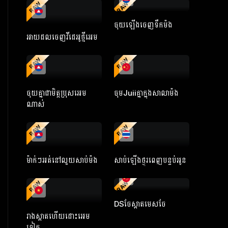
RAW
RAW
ចុយឡើងចេញទឹកម៉ង
អាយដលចេញវីដេអូថ្មីអេម
RAW
RAW
ចុយគ្នាជាមិត្តប្រុសអេម
ចុមJuiiគ្នាក្នុងសាលាម៉ង
ណាស់
RAW
RAW
ម៉ាក់ៗអត់នៅលួយសាប់ម៉ង
សាប់ឡើងថ្ងូរពេញបន្ទប់អូន
RAW
RAW
DSចែស្អាតមេសចែ
រាងស្អាតហើយដោះអេម
ទៀត