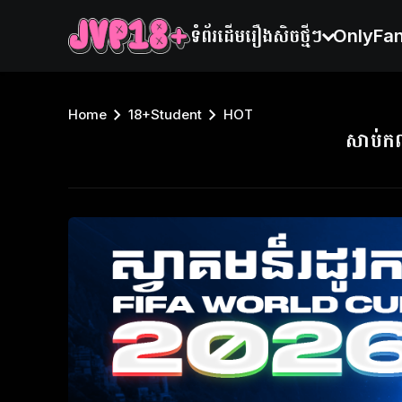
ទំព័រដើម
រឿងសិចថ្មីៗ
OnlyFa
Home
18+Student
HOT
សាប់កណ