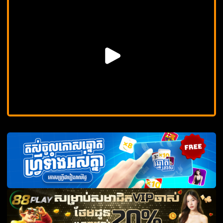
0
s
e
c
o
n
d
s
o
f
0
s
e
c