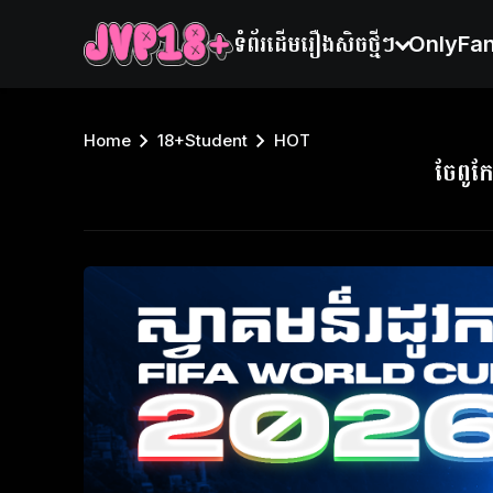
ទំព័រដើម
រឿងសិចថ្មីៗ
OnlyFa
Home
18+Student
HOT
ចែពូក