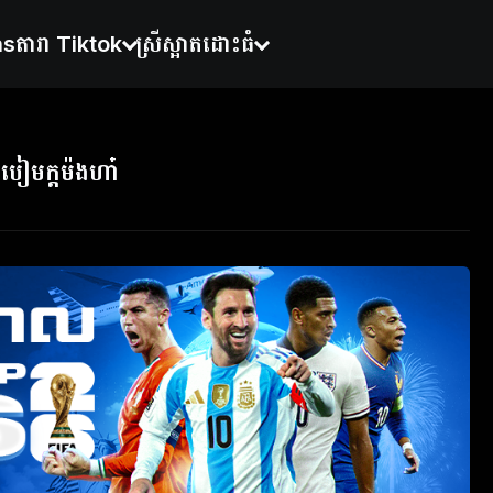
ns
តារា Tiktok
ស្រីស្អាតដោះធំ
ែបៀមក្ដម៉ងហា៎