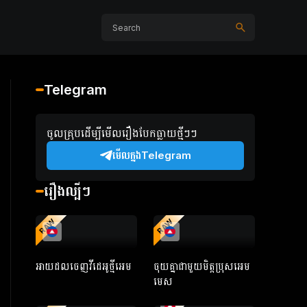
Telegram
ចូលគ្រុបដើម្បីមើលរឿងបែកធ្លាយថ្មីៗៗ
មើលក្នងTelegram
រឿងល្បីៗ
RAW
RAW
អាយដលចេញវីដេអូថ្មីអេម
ចុយគ្នាជាមួយមិត្តប្រុសអេម
មេស