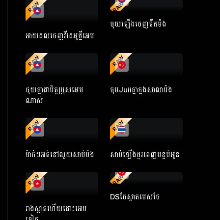
RAW
RAW
ចុយឡើងចេញទឹកម៉ង
អាយដលចេញវីដេអូថ្មីអេម
RAW
RAW
ចុយគ្នាជាមិត្តប្រុសអេម
ចុមJuiiគ្នាក្នុងសាលាម៉ង
ណាស់
RAW
RAW
ម៉ាក់ៗអត់នៅលួយសាប់ម៉ង
សាប់ឡើងថ្ងូរពេញបន្ទប់អូន
RAW
RAW
DSចែស្អាតមេសចែ
រាងស្អាតហើយដោះអេម
ទៀត