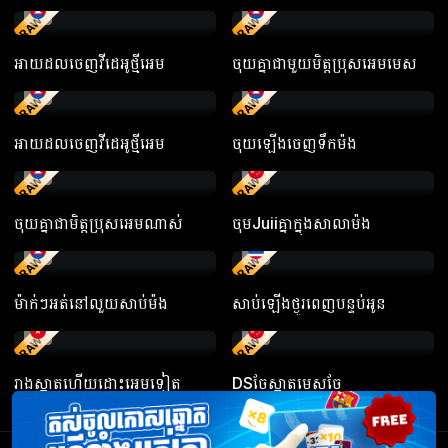
RAW
RAW
អាយដលចេញវីដេអូថ្មីអេម
ចុយគ្នាជាមួយមិត្តប្រុសអេមមេស
RAW
RAW
អាយដលចេញវីដេអូថ្មីអេម
ចុយឡើងចេញទឹកម៉ង
RAW
RAW
ចុយគ្នាជាមិត្តប្រុសអេមណាស់
ចុមJuiiគ្នាក្នុងសាលាម៉ង
RAW
RAW
ម៉ាក់ៗអត់នៅលួយសាប់ម៉ង
សាប់ឡើងថ្ងូរពេញបន្ទប់អូន
RAW
RAW
រាងស្អាតហើយដោះអេមទៀត
DSចែស្អាតមេសចែ