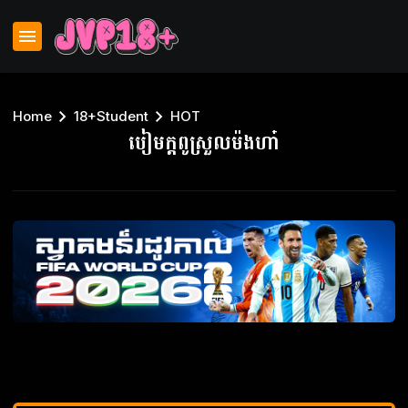
Home
18+Student
HOT
បៀមក្ដពូស្រួលម៉ងហា៎