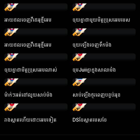
RAW
RAW
អាយដលចេញវីដេអូថ្មីអេម
ចុយគ្នាជាមួយមិត្តប្រុសអេមមេស
RAW
RAW
អាយដលចេញវីដេអូថ្មីអេម
ចុយឡើងចេញទឹកម៉ង
RAW
RAW
ចុយគ្នាជាមិត្តប្រុសអេមណាស់
ចុមJuiiគ្នាក្នុងសាលាម៉ង
RAW
RAW
ម៉ាក់ៗអត់នៅលួយសាប់ម៉ង
សាប់ឡើងថ្ងូរពេញបន្ទប់អូន
RAW
RAW
រាងស្អាតហើយដោះអេមទៀត
DSចែស្អាតមេសចែ