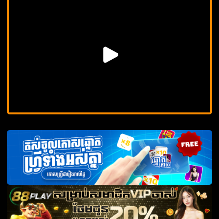
0
s
e
c
o
n
d
s
o
f
0
s
e
c