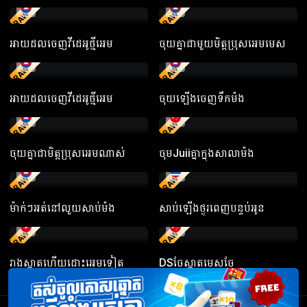
RAW
RAW
អាយដលចេញវីដេអូថ្មីអេម
ចុយគ្នាជាមួយមិត្តប្រុសអេមមេស
RAW
RAW
អាយដលចេញវីដេអូថ្មីអេម
ចុយឡើងចេញទឹកម៉ង
RAW
RAW
ចុយគ្នាជាមិត្តប្រុសអេមណាស់
ចុមJuiiគ្នាក្នុងសាលាម៉ង
RAW
RAW
ម៉ាក់ៗអត់នៅលួយសាប់ម៉ង
សាប់ឡើងថ្ងូរពេញបន្ទប់អូន
RAW
RAW
រាងស្អាតហើយដោះអេមទៀត
DSចែស្អាតមេសចែ