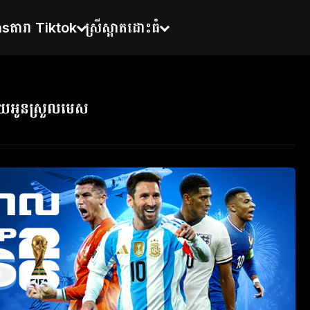
ns
តារា Tiktok
ស្រីស្អាតដោះធំ
ួយអូនស្រួលមេស