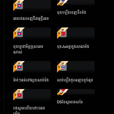
RAW
RAW
ចុយឡើងចេញទឹកម៉ង
អាយដលចេញវីដេអូថ្មីអេម
RAW
RAW
ចុយគ្នាជាមិត្តប្រុសអេម
ចុមJuiiគ្នាក្នុងសាលាម៉ង
ណាស់
RAW
RAW
ម៉ាក់ៗអត់នៅលួយសាប់ម៉ង
សាប់ឡើងថ្ងូរពេញបន្ទប់អូន
RAW
RAW
DSចែស្អាតមេសចែ
រាងស្អាតហើយដោះអេម
ទៀត