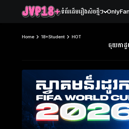
ទំព័រដើម
រឿងសិចថ្មីៗ
OnlyFa
Home
18+Student
HOT
ចុយកាដ