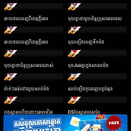
RAW
RAW
អាយដលចេញវីដេអូថ្មីអេម
ចុយគ្នាជាមួយមិត្តប្រុសអេមមេស
RAW
RAW
អាយដលចេញវីដេអូថ្មីអេម
ចុយឡើងចេញទឹកម៉ង
RAW
RAW
ចុយគ្នាជាមិត្តប្រុសអេមណាស់
ចុមJuiiគ្នាក្នុងសាលាម៉ង
RAW
RAW
ម៉ាក់ៗអត់នៅលួយសាប់ម៉ង
សាប់ឡើងថ្ងូរពេញបន្ទប់អូន
RAW
RAW
រាងស្អាតហើយដោះអេមទៀត
DSចែស្អាតមេសចែ