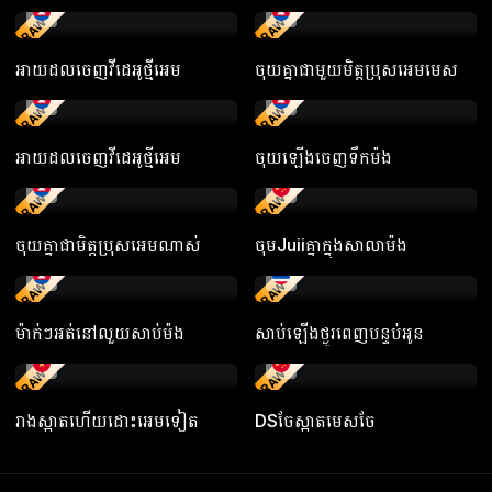
RAW
RAW
អាយដលចេញវីដេអូថ្មីអេម
ចុយគ្នាជាមួយមិត្តប្រុសអេមមេស
RAW
RAW
អាយដលចេញវីដេអូថ្មីអេម
ចុយឡើងចេញទឹកម៉ង
RAW
RAW
ចុយគ្នាជាមិត្តប្រុសអេមណាស់
ចុមJuiiគ្នាក្នុងសាលាម៉ង
RAW
RAW
ម៉ាក់ៗអត់នៅលួយសាប់ម៉ង
សាប់ឡើងថ្ងូរពេញបន្ទប់អូន
RAW
RAW
រាងស្អាតហើយដោះអេមទៀត
DSចែស្អាតមេសចែ