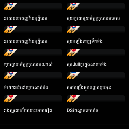
RAW
RAW
អាយដលចេញវីដេអូថ្មីអេម
ចុយគ្នាជាមួយមិត្តប្រុសអេមមេស
RAW
RAW
អាយដលចេញវីដេអូថ្មីអេម
ចុយឡើងចេញទឹកម៉ង
RAW
RAW
ចុយគ្នាជាមិត្តប្រុសអេមណាស់
ចុមJuiiគ្នាក្នុងសាលាម៉ង
RAW
RAW
ម៉ាក់ៗអត់នៅលួយសាប់ម៉ង
សាប់ឡើងថ្ងូរពេញបន្ទប់អូន
RAW
RAW
រាងស្អាតហើយដោះអេមទៀត
DSចែស្អាតមេសចែ