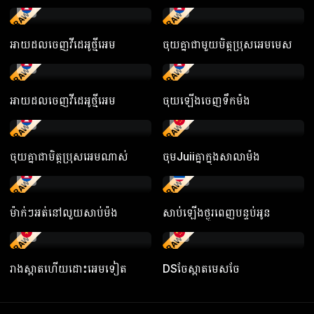
RAW
RAW
អាយដលចេញវីដេអូថ្មីអេម
ចុយគ្នាជាមួយមិត្តប្រុសអេមមេស
RAW
RAW
អាយដលចេញវីដេអូថ្មីអេម
ចុយឡើងចេញទឹកម៉ង
RAW
RAW
ចុយគ្នាជាមិត្តប្រុសអេមណាស់
ចុមJuiiគ្នាក្នុងសាលាម៉ង
RAW
RAW
ម៉ាក់ៗអត់នៅលួយសាប់ម៉ង
សាប់ឡើងថ្ងូរពេញបន្ទប់អូន
RAW
RAW
រាងស្អាតហើយដោះអេមទៀត
DSចែស្អាតមេសចែ