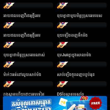
RAW
RAW
អាយដលចេញវីដេអូថ្មីអេម
ចុយគ្នាជាមួយមិត្តប្រុសអេមមេស
RAW
RAW
អាយដលចេញវីដេអូថ្មីអេម
ចុយឡើងចេញទឹកម៉ង
RAW
RAW
ចុយគ្នាជាមិត្តប្រុសអេមណាស់
ចុមJuiiគ្នាក្នុងសាលាម៉ង
RAW
RAW
ម៉ាក់ៗអត់នៅលួយសាប់ម៉ង
សាប់ឡើងថ្ងូរពេញបន្ទប់អូន
RAW
RAW
រាងស្អាតហើយដោះអេមទៀត
DSចែស្អាតមេសចែ