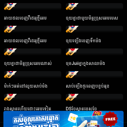
RAW
RAW
អាយដលចេញវីដេអូថ្មីអេម
ចុយគ្នាជាមួយមិត្តប្រុសអេមមេស
RAW
RAW
អាយដលចេញវីដេអូថ្មីអេម
ចុយឡើងចេញទឹកម៉ង
RAW
RAW
ចុយគ្នាជាមិត្តប្រុសអេមណាស់
ចុមJuiiគ្នាក្នុងសាលាម៉ង
RAW
RAW
ម៉ាក់ៗអត់នៅលួយសាប់ម៉ង
សាប់ឡើងថ្ងូរពេញបន្ទប់អូន
RAW
RAW
រាងស្អាតហើយដោះអេមទៀត
DSចែស្អាតមេសចែ