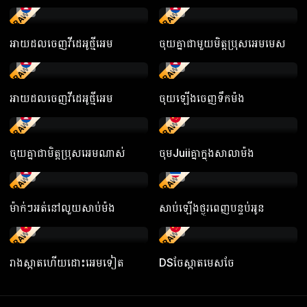
RAW
RAW
អាយដលចេញវីដេអូថ្មីអេម
ចុយគ្នាជាមួយមិត្តប្រុសអេមមេស
RAW
RAW
អាយដលចេញវីដេអូថ្មីអេម
ចុយឡើងចេញទឹកម៉ង
RAW
RAW
ចុយគ្នាជាមិត្តប្រុសអេមណាស់
ចុមJuiiគ្នាក្នុងសាលាម៉ង
RAW
RAW
ម៉ាក់ៗអត់នៅលួយសាប់ម៉ង
សាប់ឡើងថ្ងូរពេញបន្ទប់អូន
RAW
RAW
រាងស្អាតហើយដោះអេមទៀត
DSចែស្អាតមេសចែ