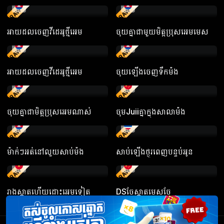
RAW
RAW
អាយដលចេញវីដេអូថ្មីអេម
ចុយគ្នាជាមួយមិត្តប្រុសអេមមេស
RAW
RAW
អាយដលចេញវីដេអូថ្មីអេម
ចុយឡើងចេញទឹកម៉ង
RAW
RAW
ចុយគ្នាជាមិត្តប្រុសអេមណាស់
ចុមJuiiគ្នាក្នុងសាលាម៉ង
RAW
RAW
ម៉ាក់ៗអត់នៅលួយសាប់ម៉ង
សាប់ឡើងថ្ងូរពេញបន្ទប់អូន
RAW
RAW
រាងស្អាតហើយដោះអេមទៀត
DSចែស្អាតមេសចែ