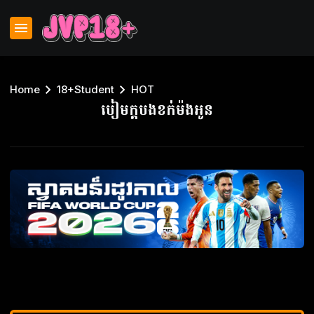
Home
18+Student
HOT
បៀមក្ដបងខក់ម៉ងអូន