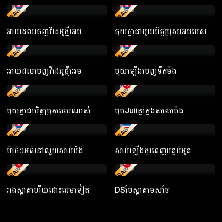
RAW
RAW
អាយដលចេញវីដេអូថ្មីអេម
ចុយគ្នាជាមួយមិត្តប្រុសអេមមេស
RAW
RAW
អាយដលចេញវីដេអូថ្មីអេម
ចុយឡើងចេញទឹកម៉ង
RAW
RAW
ចុយគ្នាជាមិត្តប្រុសអេមណាស់
ចុមJuiiគ្នាក្នុងសាលាម៉ង
RAW
RAW
ម៉ាក់ៗអត់នៅលួយសាប់ម៉ង
សាប់ឡើងថ្ងូរពេញបន្ទប់អូន
RAW
RAW
រាងស្អាតហើយដោះអេមទៀត
DSចែស្អាតមេសចែ