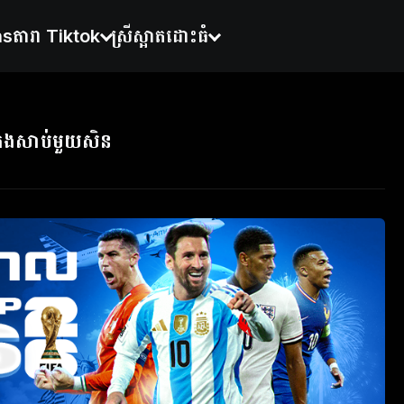
ns
តារា Tiktok
ស្រីស្អាតដោះធំ
គេងសាប់មួយសិន