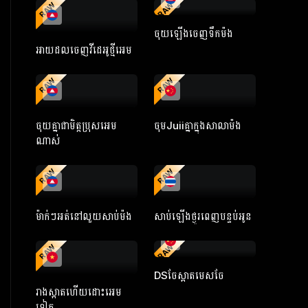
RAW
RAW
ចុយឡើងចេញទឹកម៉ង
អាយដលចេញវីដេអូថ្មីអេម
RAW
RAW
ចុយគ្នាជាមិត្តប្រុសអេម
ចុមJuiiគ្នាក្នុងសាលាម៉ង
ណាស់
RAW
RAW
ម៉ាក់ៗអត់នៅលួយសាប់ម៉ង
សាប់ឡើងថ្ងូរពេញបន្ទប់អូន
RAW
RAW
DSចែស្អាតមេសចែ
រាងស្អាតហើយដោះអេម
ទៀត