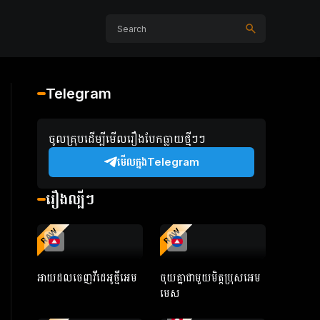
Telegram
ចូលគ្រុបដើម្បីមើលរឿងបែកធ្លាយថ្មីៗៗ
មើលក្នងTelegram
រឿងល្បីៗ
RAW
RAW
អាយដលចេញវីដេអូថ្មីអេម
ចុយគ្នាជាមួយមិត្តប្រុសអេម
មេស