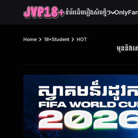
ទំព័រដើម
រឿងសិចថ្មីៗ
OnlyFa
Home
18+Student
HOT
មុននិង