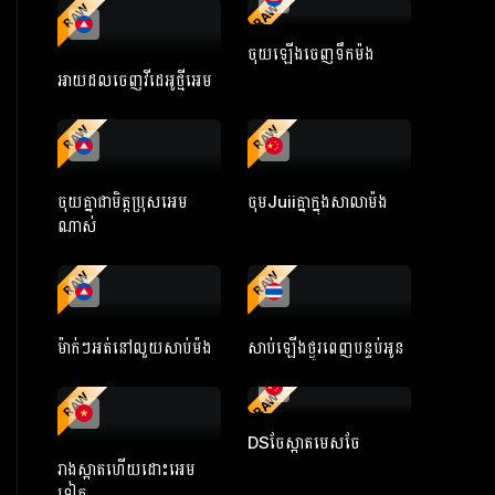
RAW
RAW
ចុយឡើងចេញទឹកម៉ង
អាយដលចេញវីដេអូថ្មីអេម
RAW
RAW
ចុយគ្នាជាមិត្តប្រុសអេម
ចុមJuiiគ្នាក្នុងសាលាម៉ង
ណាស់
RAW
RAW
ម៉ាក់ៗអត់នៅលួយសាប់ម៉ង
សាប់ឡើងថ្ងូរពេញបន្ទប់អូន
RAW
RAW
DSចែស្អាតមេសចែ
រាងស្អាតហើយដោះអេម
ទៀត