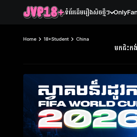
ទំព័រដើម
រឿងសិចថ្មីៗ
OnlyFa
Home
18+Student
China
មកជិះកង់