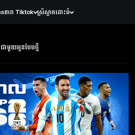
ns
តារា Tiktok
ស្រីស្អាតដោះធំ
ជាមួយអូនបែបថ្មី