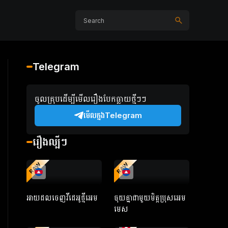
Telegram
ចូលគ្រុបដើម្បីមើលរឿងបែកធ្លាយថ្មីៗៗ
មើលក្នងTelegram
រឿងល្បីៗ
RAW
RAW
អាយដលចេញវីដេអូថ្មីអេម
ចុយគ្នាជាមួយមិត្តប្រុសអេម
មេស