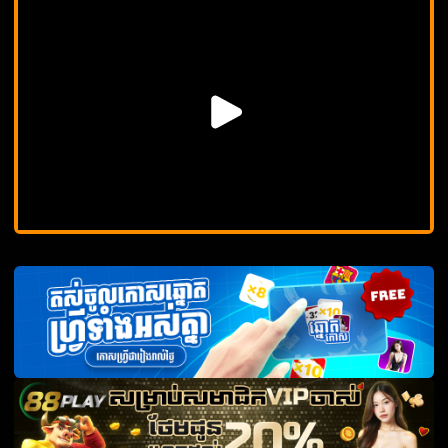
0
s
e
c
o
n
d
s
o
f
0
s
e
c