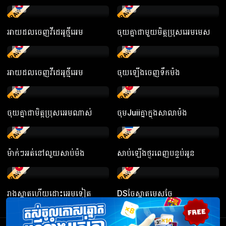
RAW
RAW
អាយដលចេញវីដេអូថ្មីអេម
ចុយគ្នាជាមួយមិត្តប្រុសអេមមេស
RAW
RAW
អាយដលចេញវីដេអូថ្មីអេម
ចុយឡើងចេញទឹកម៉ង
RAW
RAW
ចុយគ្នាជាមិត្តប្រុសអេមណាស់
ចុមJuiiគ្នាក្នុងសាលាម៉ង
RAW
RAW
ម៉ាក់ៗអត់នៅលួយសាប់ម៉ង
សាប់ឡើងថ្ងូរពេញបន្ទប់អូន
RAW
RAW
រាងស្អាតហើយដោះអេមទៀត
DSចែស្អាតមេសចែ