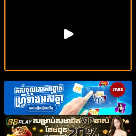
0
s
e
c
o
n
d
s
o
f
0
s
e
c