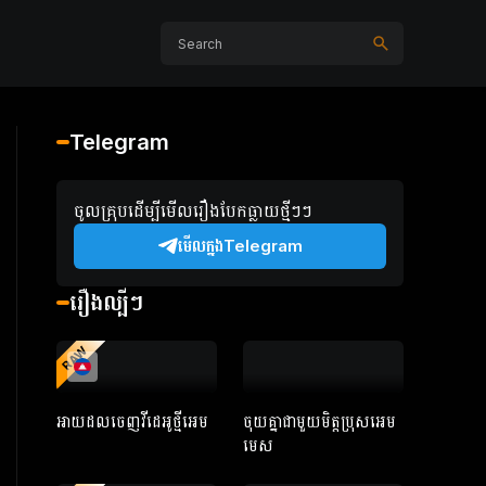
Telegram
ចូលគ្រុបដើម្បីមើលរឿងបែកធ្លាយថ្មីៗៗ
មើលក្នងTelegram
រឿងល្បីៗ
RAW
អាយដលចេញវីដេអូថ្មីអេម
ចុយគ្នាជាមួយមិត្តប្រុសអេម
មេស