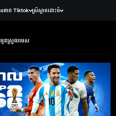
ns
តារា Tiktok
ស្រីស្អាតដោះធំ
អូនស្រួលមេស