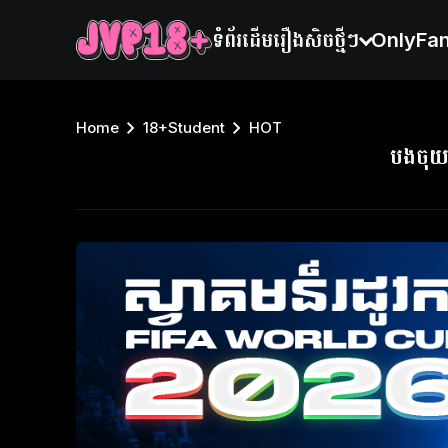
ទំព័រដើម
រឿងសិចថ្មីៗ
OnlyFa
Home
18+Student
HOT
បងចុយ