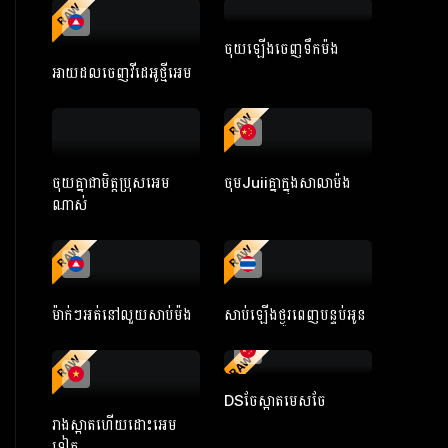
RAW
ចុយឡើងចេញទឹកម៉ង
អាយដលចេញវីដេអូថ្មីអេម
RAW
ចុយគ្នាជាមិត្តប្រុសអេម
ចុមJuiiគ្នាក្នុងសាលាម៉ង
ណាស់
RAW
RAW
ម៉ាក់ៗអត់នៅលួយសាប់ម៉ង
សាប់ឡើងថ្ងូរពេញបន្ទប់អូន
RAW
RAW
DSចែស្អាតមេសចែ
រាងស្អាតហើយដោះអេម
ទៀត