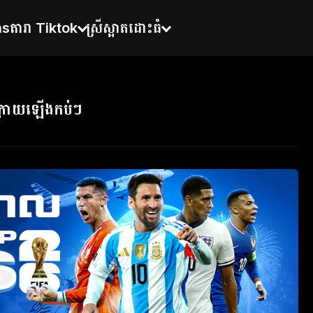
ns
តារា Tiktok
ស្រីស្អាតដោះធំ
ក្រោយឡើងកប់ៗ