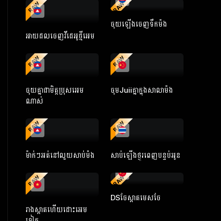
RAW
RAW
ចុយឡើងចេញទឹកម៉ង
អាយដលចេញវីដេអូថ្មីអេម
RAW
RAW
ចុយគ្នាជាមិត្តប្រុសអេម
ចុមJuiiគ្នាក្នុងសាលាម៉ង
ណាស់
RAW
RAW
ម៉ាក់ៗអត់នៅលួយសាប់ម៉ង
សាប់ឡើងថ្ងូរពេញបន្ទប់អូន
RAW
RAW
DSចែស្អាតមេសចែ
រាងស្អាតហើយដោះអេម
ទៀត