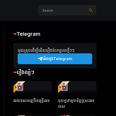
Telegram
ចូលគ្រុបដើម្បីមើលរឿងបែកធ្លាយថ្មីៗៗ
មើលក្នងTelegram
រឿងល្បីៗ
RAW
RAW
អាយដលចេញវីដេអូថ្មីអេម
ចុយគ្នាជាមួយមិត្តប្រុសអេម
មេស