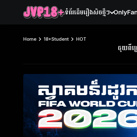
ទំព័រដើម
រឿងសិចថ្មីៗ
OnlyFa
Home
18+Student
HOT
ចុយពី