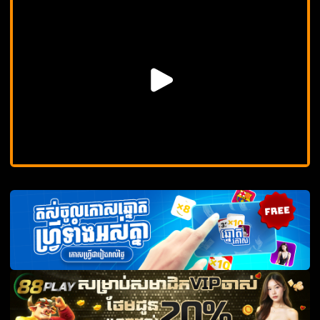
0
s
e
c
o
n
d
s
o
f
0
s
e
c