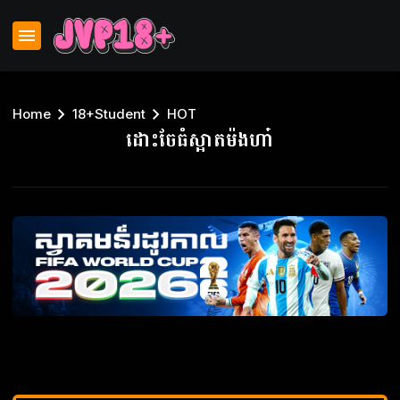
Home
18+Student
HOT
ដោះចែធំស្អាតម៉ងហា៎