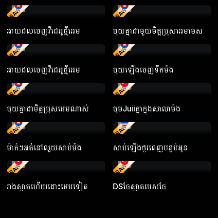
RAW
RAW
អាយដលចេញវីដេអូថ្មីអេម
ចុយគ្នាជាមួយមិត្តប្រុសអេមមេស
RAW
RAW
អាយដលចេញវីដេអូថ្មីអេម
ចុយឡើងចេញទឹកម៉ង
RAW
RAW
ចុយគ្នាជាមិត្តប្រុសអេមណាស់
ចុមJuiiគ្នាក្នុងសាលាម៉ង
RAW
RAW
ម៉ាក់ៗអត់នៅលួយសាប់ម៉ង
សាប់ឡើងថ្ងូរពេញបន្ទប់អូន
RAW
RAW
រាងស្អាតហើយដោះអេមទៀត
DSចែស្អាតមេសចែ