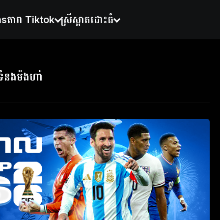
ns
តារា Tiktok
ស្រីស្អាតដោះធំ
ទំនងម៉ងហា៎