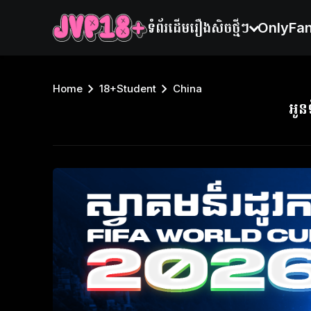
ទំព័រដើម
រឿងសិចថ្មីៗ
OnlyFa
Home
18+Student
China
អូន