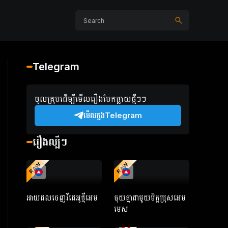
Telegram
ចូលគ្រុបដើម្បីមើលរឿងបែកធ្លាយថ្មីៗៗ
មើលក្នងTelegram
រឿងល្បីៗ
RAW
RAW
អាយដលចេញវីដេអូថ្មីអេម
ចុយគ្នាជាមួយមិត្តប្រុសអេម
មេស