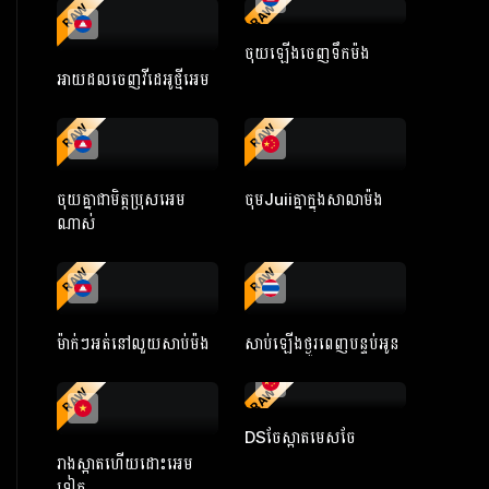
RAW
RAW
ចុយឡើងចេញទឹកម៉ង
អាយដលចេញវីដេអូថ្មីអេម
RAW
RAW
ចុយគ្នាជាមិត្តប្រុសអេម
ចុមJuiiគ្នាក្នុងសាលាម៉ង
ណាស់
RAW
RAW
ម៉ាក់ៗអត់នៅលួយសាប់ម៉ង
សាប់ឡើងថ្ងូរពេញបន្ទប់អូន
RAW
RAW
DSចែស្អាតមេសចែ
រាងស្អាតហើយដោះអេម
ទៀត