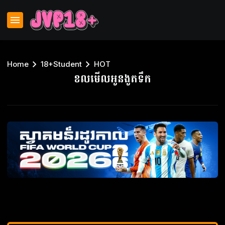
Home
18+Student
HOT
ខលមើលអូនងូតទឹក