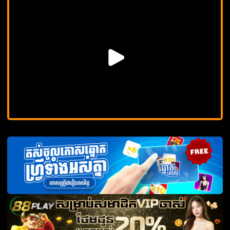
0
s
e
c
o
n
d
s
o
f
0
s
e
c