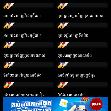
RAW
RAW
អាយដលចេញវីដេអូថ្មីអេម
ចុយគ្នាជាមួយមិត្តប្រុសអេមមេស
RAW
RAW
អាយដលចេញវីដេអូថ្មីអេម
ចុយឡើងចេញទឹកម៉ង
RAW
RAW
ចុយគ្នាជាមិត្តប្រុសអេមណាស់
ចុមJuiiគ្នាក្នុងសាលាម៉ង
RAW
RAW
ម៉ាក់ៗអត់នៅលួយសាប់ម៉ង
សាប់ឡើងថ្ងូរពេញបន្ទប់អូន
RAW
RAW
រាងស្អាតហើយដោះអេមទៀត
DSចែស្អាតមេសចែ