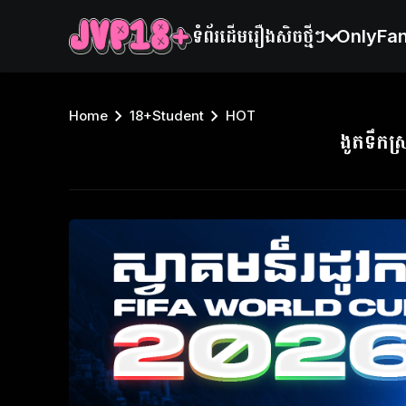
ទំព័រដើម
រឿងសិចថ្មីៗ
OnlyFa
Home
18+Student
HOT
ងូតទឹកស