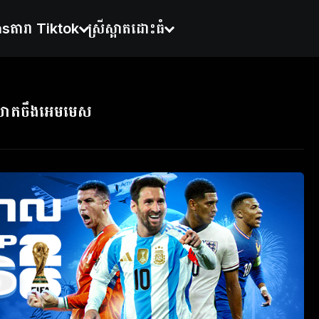
ns
តារា Tiktok
ស្រីស្អាតដោះធំ
្រាតចឹងអេមមេស