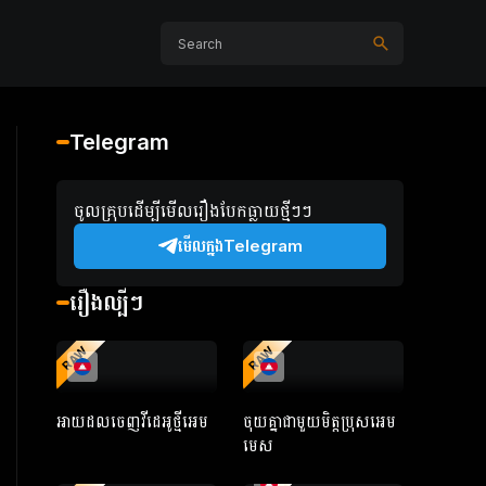
Telegram
ចូលគ្រុបដើម្បីមើលរឿងបែកធ្លាយថ្មីៗៗ
មើលក្នងTelegram
រឿងល្បីៗ
RAW
RAW
អាយដលចេញវីដេអូថ្មីអេម
ចុយគ្នាជាមួយមិត្តប្រុសអេម
មេស