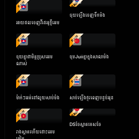
RAW
RAW
ចុយឡើងចេញទឹកម៉ង
អាយដលចេញវីដេអូថ្មីអេម
RAW
RAW
ចុយគ្នាជាមិត្តប្រុសអេម
ចុមJuiiគ្នាក្នុងសាលាម៉ង
ណាស់
RAW
RAW
ម៉ាក់ៗអត់នៅលួយសាប់ម៉ង
សាប់ឡើងថ្ងូរពេញបន្ទប់អូន
RAW
RAW
DSចែស្អាតមេសចែ
រាងស្អាតហើយដោះអេម
ទៀត