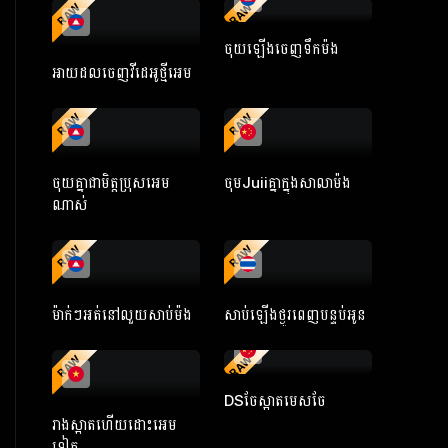
RAW
RAW
ចុយឡើងចេញទឹកម៉ង
អាយដលចេញវីដេអូថ្មីអេម
RAW
RAW
ចុយគ្នាជាមិត្តប្រុសអេម
ចុមJuiiគ្នាក្នុងសាលាម៉ង
ណាស់
RAW
RAW
ម៉ាក់ៗអត់នៅលួយសាប់ម៉ង
សាប់ឡើងថ្ងូរពេញបន្ទប់អូន
RAW
RAW
DSចែស្អាតមេសចែ
រាងស្អាតហើយដោះអេម
ទៀត