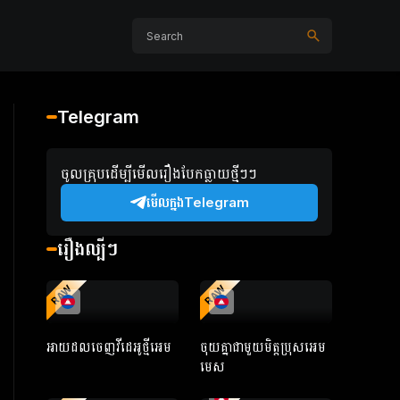
Telegram
ចូលគ្រុបដើម្បីមើលរឿងបែកធ្លាយថ្មីៗៗ
មើលក្នងTelegram
រឿងល្បីៗ
RAW
RAW
អាយដលចេញវីដេអូថ្មីអេម
ចុយគ្នាជាមួយមិត្តប្រុសអេម
មេស