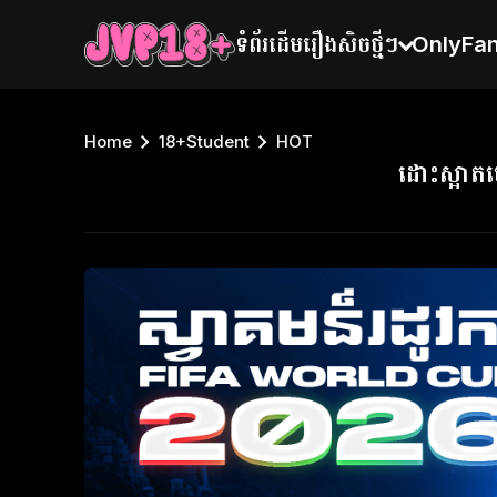
ទំព័រដើម
រឿងសិចថ្មីៗ
OnlyFa
Home
18+Student
HOT
ដោះស្អា