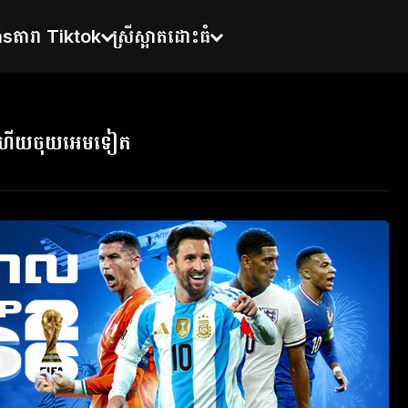
ns
តារា Tiktok
ស្រីស្អាតដោះធំ
តហើយចុយអេមទៀត