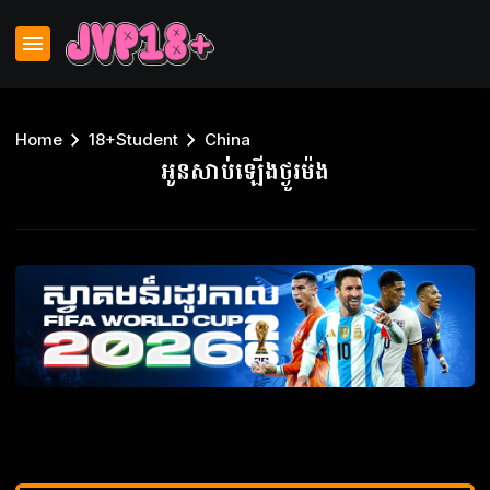
Home
18+Student
China
អូនសាប់ឡើងថ្ងូរម៉ង