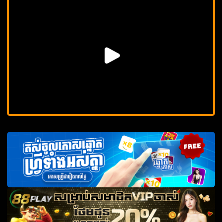
0
s
e
c
o
n
d
s
o
f
0
s
e
c