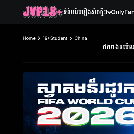
ទំព័រដើម
រឿងសិចថ្មីៗ
OnlyFa
Home
18+Student
China
ថតរាងឲមើ