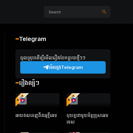
Telegram
ចូលគ្រុបដើម្បីមើលរឿងបែកធ្លាយថ្មីៗៗ
មើលក្នងTelegram
រឿងល្បីៗ
RAW
RAW
អាយដលចេញវីដេអូថ្មីអេម
ចុយគ្នាជាមួយមិត្តប្រុសអេម
មេស