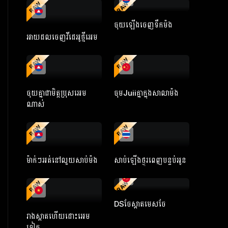
RAW
RAW
ចុយឡើងចេញទឹកម៉ង
អាយដលចេញវីដេអូថ្មីអេម
RAW
RAW
ចុយគ្នាជាមិត្តប្រុសអេម
ចុមJuiiគ្នាក្នុងសាលាម៉ង
ណាស់
RAW
RAW
ម៉ាក់ៗអត់នៅលួយសាប់ម៉ង
សាប់ឡើងថ្ងូរពេញបន្ទប់អូន
RAW
RAW
DSចែស្អាតមេសចែ
រាងស្អាតហើយដោះអេម
ទៀត