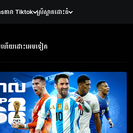
ns
តារា Tiktok
ស្រីស្អាតដោះធំ
លហើយដោះអេមទៀត