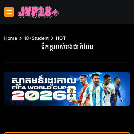
Home
18+Student
HOT
ទឹកក្ដរបស់បងជាតិមែន