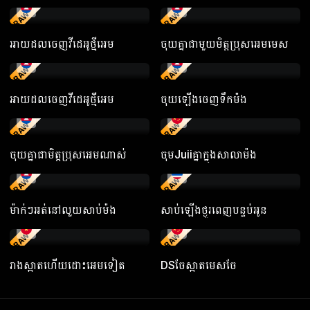
RAW
RAW
អាយដលចេញវីដេអូថ្មីអេម
ចុយគ្នាជាមួយមិត្តប្រុសអេមមេស
RAW
RAW
អាយដលចេញវីដេអូថ្មីអេម
ចុយឡើងចេញទឹកម៉ង
RAW
RAW
ចុយគ្នាជាមិត្តប្រុសអេមណាស់
ចុមJuiiគ្នាក្នុងសាលាម៉ង
RAW
RAW
ម៉ាក់ៗអត់នៅលួយសាប់ម៉ង
សាប់ឡើងថ្ងូរពេញបន្ទប់អូន
RAW
RAW
រាងស្អាតហើយដោះអេមទៀត
DSចែស្អាតមេសចែ